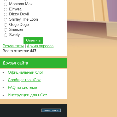
Montana Max
Elmyra
Dizzy Devil
Shirley The Loon
Gogo Dogo
Sneezer
Swety
Результаты
|
Архив опросов
Всего ответов:
447
Друзья сайта
Официальный блог
Сообщество uCoz
FAQ по системе
Инструкции для uCoz