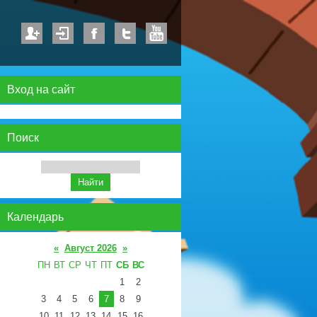
Вход на сайт
Поиск
Календарь
«
Август 2026
»
ПН
ВТ
СР
ЧТ
ПТ
СБ
ВС
1
2
3
4
5
6
7
8
9
10
11
12
13
14
15
16