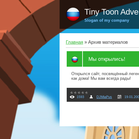
Tiny Toon Adve
Slogan of my company
Главная
»
Архив материалов
Мы открылись!
Открылся сайт, посвящённый леген
как дома! Мы вам всегда рады!
1593
DJMiaPus
19.01.20