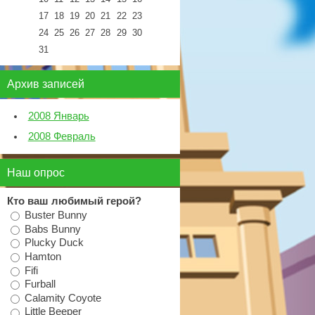
17
18
19
20
21
22
23
24
25
26
27
28
29
30
31
Архив записей
2008 Январь
2008 Февраль
Наш опрос
Кто ваш любимый герой?
Buster Bunny
Babs Bunny
Plucky Duck
Hamton
Fifi
Furball
Calamity Coyote
Little Beeper