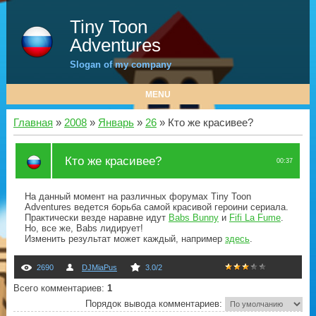
Tiny Toon
Adventures
Slogan of my company
MENU
Главная
»
2008
»
Январь
»
26
» Кто же красивее?
Кто же красивее?
00:37
На данный момент на различных форумах Tiny Toon
Adventures ведется борьба самой красивой героини сериала.
Практически везде наравне идут
Babs Bunny
и
Fifi La Fume
.
Но, все же, Babs лидирует!
Изменить результат может каждый, например
здесь
.
2690
DJMiaPus
3.0
/
2
Всего комментариев
:
1
Порядок вывода комментариев: