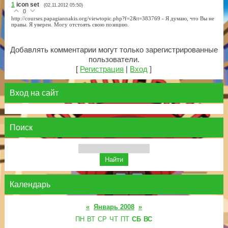
1
icon set
(02.11.2012 05:50)
0
http://courses.papagiannakis.org/viewtopic.php?f=2&t=383769 - Я думаю, что Вы не
правы. Я уверен. Могу отстоять свою позицию.
Добавлять комментарии могут только зарегистрированные
пользователи.
[
Регистрация
|
Вход
]
Вход на сайт
Поиск
Календарь
«
Январь 2008
»
ПН
ВТ
СР
ЧТ
ПТ
СБ
ВС