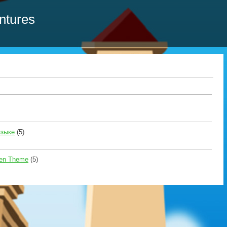
ntures
языке
(5)
pen Theme
(5)