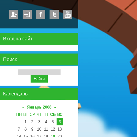
Вход на сайт
Поиск
Календарь
«
Январь 2008
»
ПН
ВТ
СР
ЧТ
ПТ
СБ
ВС
1
2
3
4
5
6
7
8
9
10
11
12
13
14
15
16
17
18
19
20