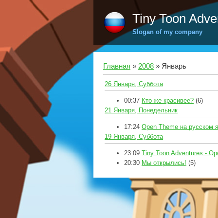
Tiny Toon Adve
Slogan of my company
Главная
»
2008
»
Январь
26 Января, Суббота
00:37
Кто же красивее?
(6)
21 Января, Понедельник
17:24
Open Theme на русском 
19 Января, Суббота
23:09
Tiny Toon Adventures - O
20:30
Мы открылись!
(5)