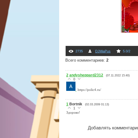
2735
DJMiaPus
5.0
/
2
Всего комментариев
:
2
2
andysheppard2312
(07.11.2022 15:40)
0
https://polic4.ru/
1
Bortnik
(02.03.2009 01:13)
1
Здорово!
Добавлять комментарии