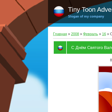
Tiny Toon Adve
Slogan of my company
Главная
»
2008
»
Февраль
»
16
» С
С Днём Святого Вал
В