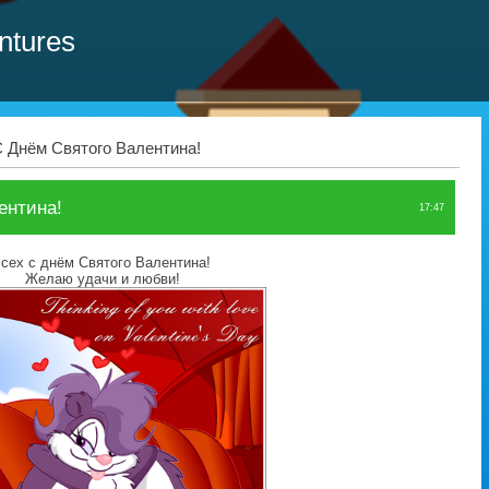
ntures
 Днём Святого Валентина!
ентина!
17:47
сех с днём Святого Валентина!
Желаю удачи и любви!