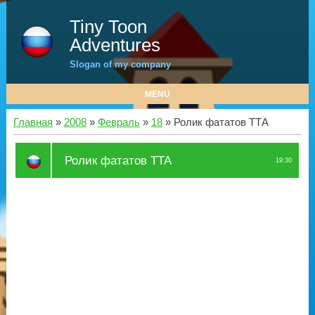
Tiny Toon
Adventures
Slogan of my company
MENU
Главная
»
2008
»
Февраль
»
18
» Ролик фататов ТТА
Ролик фататов ТТА
19:30