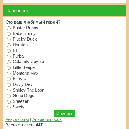
Наш опрос
Кто ваш любимый герой?
Buster Bunny
Babs Bunny
Plucky Duck
Hamton
Fifi
Furball
Calamity Coyote
Little Beeper
Montana Max
Elmyra
Dizzy Devil
Shirley The Loon
Gogo Dogo
Sneezer
Swety
Результаты
|
Архив опросов
Всего ответов:
447